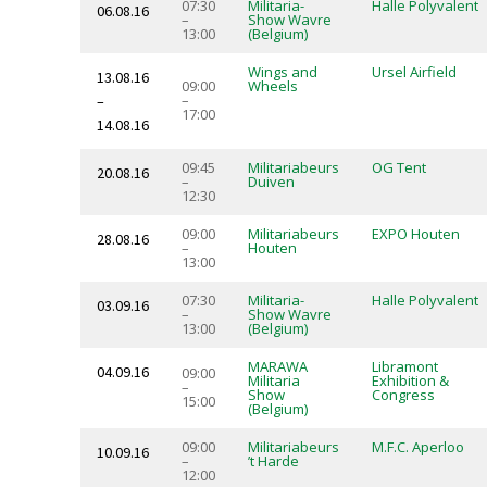
07:30
Militaria-
Halle Polyvalent
06.08.16
–
Show Wavre
13:00
(Belgium)
Wings and
Ursel Airfield
13.08.16
09:00
Wheels
–
–
17:00
14.08.16
09:45
Militariabeurs
OG Tent
20.08.16
–
Duiven
12:30
09:00
Militariabeurs
EXPO Houten
28.08.16
–
Houten
13:00
07:30
Militaria-
Halle Polyvalent
03.09.16
–
Show Wavre
13:00
(Belgium)
MARAWA
Libramont
04.09.16
09:00
Militaria
Exhibition &
–
Show
Congress
15:00
(Belgium)
09:00
Militariabeurs
M.F.C. Aperloo
10.09.16
–
’t Harde
12:00