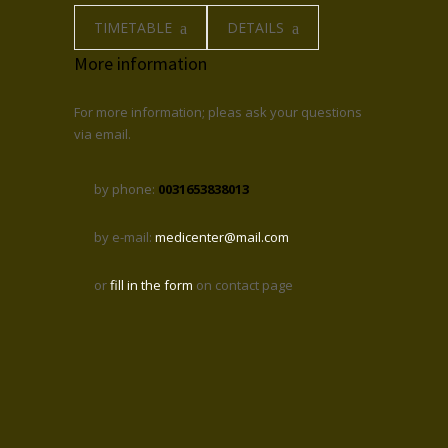
TIMETABLE
DETAILS
More information
For more information; pleas ask your questions
via email.
by phone:
0031653838013
by e-mail:
medicenter@mail.com
or
fill in the form
on contact page