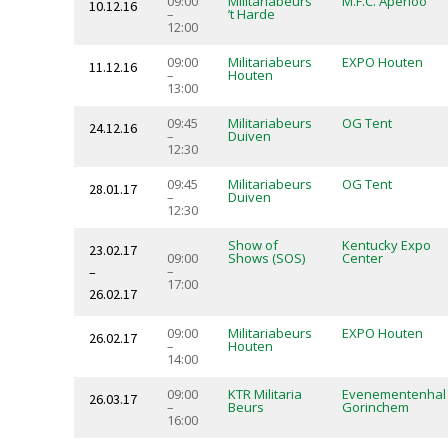
09:00
Militariabeurs
M.F.C. Aperloo
10.12.16
–
’t Harde
12:00
09:00
Militariabeurs
EXPO Houten
11.12.16
–
Houten
13:00
09:45
Militariabeurs
OG Tent
24.12.16
–
Duiven
12:30
09:45
Militariabeurs
OG Tent
28.01.17
–
Duiven
12:30
Show of
Kentucky Expo
23.02.17
09:00
Shows (SOS)
Center
–
–
17:00
26.02.17
09:00
Militariabeurs
EXPO Houten
26.02.17
–
Houten
14:00
09:00
KTR Militaria
Evenementenhal
26.03.17
–
Beurs
Gorinchem
16:00