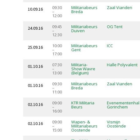
09:30
Militariabeurs
Zaal Vianden
10.09.16
–
Breda
12:00
09:45
Militariabeurs
OG Tent
24.09.16
–
Duiven
12:30
10:00
Militariabeurs
ICC
25.09.16
–
Gent
17:00
07:30
Militaria-
Halle Polyvalent
01.10.16
–
Show Wavre
13:00
(Belgium)
09:30
Militariabeurs
Zaal Vianden
01.10.16
–
Breda
11:00
09:00
KTR Militaria
Evenementenhal
02.10.16
–
Beurs
Gorinchem
16:00
09:00
Wapen- &
Vismijn
02.10.16
–
Militariabeurs
Oostende
15:00
Oostende