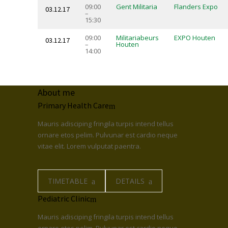
09:00
Gent Militaria
Flanders Expo
03.12.17
–
15:30
09:00
Militariabeurs
EXPO Houten
03.12.17
–
Houten
14:00
About me
Primary Health Care
Mauris adisciping fringila turpis intend tellus
ornare etos pelim. Pulvunar est cardio neque
vitae elit. Lorem vulputat paentra.
TIMETABLE
DETAILS
Pediatric Clinic
Mauris adisciping fringila turpis intend tellus