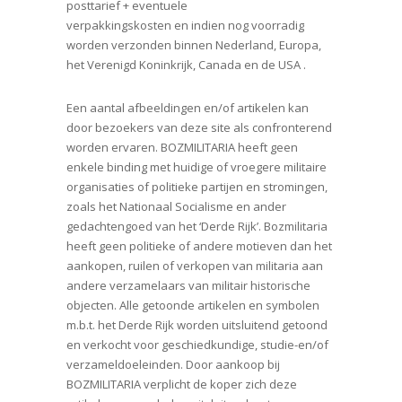
posttarief + eventuele
verpakkingskosten en indien nog voorradig
worden verzonden binnen Nederland, Europa,
het Verenigd Koninkrijk, Canada en de USA .
Een aantal afbeeldingen en/of artikelen kan
door bezoekers van deze site als confronterend
worden ervaren. BOZMILITARIA heeft geen
enkele binding met huidige of vroegere militaire
organisaties of politieke partijen en stromingen,
zoals het Nationaal Socialisme en ander
gedachtengoed van het ‘Derde Rijk’. Bozmilitaria
heeft geen politieke of andere motieven dan het
aankopen, ruilen of verkopen van militaria aan
andere verzamelaars van militair historische
objecten. Alle getoonde artikelen en symbolen
m.b.t. het Derde Rijk worden uitsluitend getoond
en verkocht voor geschiedkundige, studie-en/of
verzameldoeleinden. Door aankoop bij
BOZMILITARIA verplicht de koper zich deze