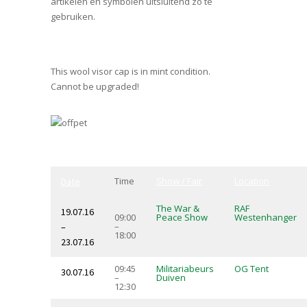
artikelen en symbolen uitsluitend zo te
gebruiken.
This wool visor cap is in mint condition.
Cannot be upgraded!
Time
Show / Fair
Location
Date
The War &
RAF
19.07.16
09:00
Peace Show
Westenhanger
–
–
18:00
23.07.16
09:45
Militariabeurs
OG Tent
30.07.16
–
Duiven
12:30