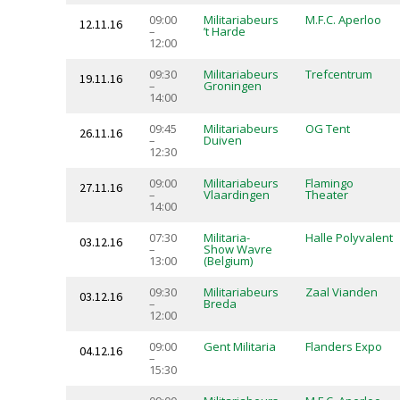
09:00
Militariabeurs
M.F.C. Aperloo
12.11.16
–
’t Harde
12:00
09:30
Militariabeurs
Trefcentrum
19.11.16
–
Groningen
14:00
09:45
Militariabeurs
OG Tent
26.11.16
–
Duiven
12:30
09:00
Militariabeurs
Flamingo
27.11.16
–
Vlaardingen
Theater
14:00
07:30
Militaria-
Halle Polyvalent
03.12.16
–
Show Wavre
13:00
(Belgium)
09:30
Militariabeurs
Zaal Vianden
03.12.16
–
Breda
12:00
09:00
Gent Militaria
Flanders Expo
04.12.16
–
15:30