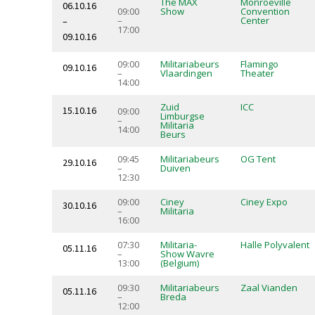
The MAX
Monroeville
06.10.16
09:00
Show
Convention
–
Center
–
17:00
09.10.16
09:00
Militariabeurs
Flamingo
09.10.16
–
Vlaardingen
Theater
14:00
Zuid
ICC
15.10.16
09:00
Limburgse
–
Militaria
14:00
Beurs
09:45
Militariabeurs
OG Tent
29.10.16
–
Duiven
12:30
09:00
Ciney
Ciney Expo
30.10.16
–
Militaria
16:00
07:30
Militaria-
Halle Polyvalent
05.11.16
–
Show Wavre
13:00
(Belgium)
09:30
Militariabeurs
Zaal Vianden
05.11.16
–
Breda
12:00